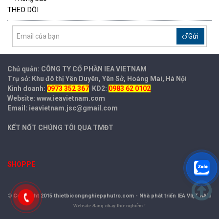
THEO DÕI
Gửi
Chủ quản: CÔNG TY CỔ PHẦN IEA
VIETNAM
Trụ sở: Khu đô thị Yên Duyên, Yên Sở, Hoàng Mai, Hà Nội
Kinh doanh:
0973 352 367
KD2:
0983 62 0102
Website: www.ieavietnam.com
Email: ieavietnam.jsc@gmail.com
KẾT NỐT CHÚNG TÔI QUA TMĐT
SHOPPE
©
Copyright 2015 thietbicongnghiepphutro.com -
Nhà phát triển IEA VIỆT NAM
Website đang chạy thử nghiệm !