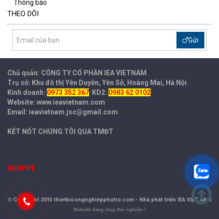
Thông báo
THEO DÕI
Gửi
Chủ quản: CÔNG TY CỔ PHẦN IEA
VIETNAM
Trụ sở: Khu đô thị Yên Duyên, Yên Sở, Hoàng Mai, Hà Nội
Kinh doanh:
0973 352 367
KD2:
0983 62 0102
Website: www.ieavietnam.com
Email: ieavietnam.jsc@gmail.com
KẾT NỐT CHÚNG TÔI QUA TMĐT
SHOPPE
©
Copyright 2015 thietbicongnghiepphutro.com -
Nhà phát triển IEA VIỆT NAM
Website đang chạy thử nghiệm !