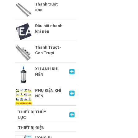
Thanh trượt
cnc
Đầu nối nhanh
khí nén
Thanh Trượt -
Con Trượt
XI LANH KHÍ
NÉN
PHỤ KIỆN KHÍ
NÉN
THIẾT BỊ THỦY
LỰC
THIẾT BỊ ĐIỆN
VÒNG BI