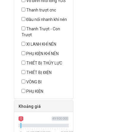
Vỏ bình nito lỏng YDS
Thanh trượt cnc
Đầu nối nhanh khí nén
Thanh Trượt - Con
Trượt
XI LANH KHÍ NÉN
PHỤ KIỆN KHÍ NÉN
THIẾT BỊ THỦY LỰC
THIẾT BỊ ĐIỆN
VÒNG BI
PHỤ KIỆN
Khoảng giá
0
49 900 000