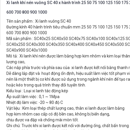
Xi lanh khí nén vuông SC 40 x hành trình 25 50 75 100 125 150 175
600 700 800 900 1000
Tên sản phẩm : Xi lanh vuông SC 40
Đường kính 40 hành trình tiêu chuẩn mm 25 50 75 100 125 150 175
600 700 800 900 1000
Mã sản phẩm : SC40x25 SC40x50 SC40x75 SC40x100 SC40x125 S
SC40x250 SC40x300 SC40x350 SC40x400 SC40x450 SC40x500 S
SC40x900 SC40x1000
Mô tả: Xi lanh khí nén được làm bằng hợp kim nhôm và kim loại thân 
lượng cao,
Các nắp phía trước và phía sau của xi lanh được kết nối bằng thanh
Dễ dàng lắp đặt và hoạt động ổn định, hiệu suất làm việc tốt phạm vi 
nén là một thiết bị cơ khí được sử dụng trong ngành khí nén để tạo r
hoặc kéo trong quá trình thay đổi tuyến tính.
Kiểu loại : Loại xi lanh tác động kép
Áp suất làm việc : 0,1 ~ 1Mpa
Nhiệt độ làm việc: -20 ~ 80 độ C
Vật liệu : Kim loại thép chất lượng cao, thân xi lanh được làm bằng
hợp kim nhôm cao cấp có độ bền cao, không bị biến dạng,
chịu được va đập và chống mài mòn tốt.
Ghi chú: Trước khi xi lanh được kết nối với đường ống, chất bẩn tron