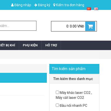
Đăng nhập
Đăng ký
Kiểm tra đơn hàng
0: 0.00 VNĐ
IẾT BỊ KHÍ
PHỤ KIỆN
HỖ TRỢ
Tìm kiếm sản phẩm
Tìm kiếm theo danh mục
Máy khắc laser CO2 ,
Máy cắt laser CO2
Đầu nối nhanh PC