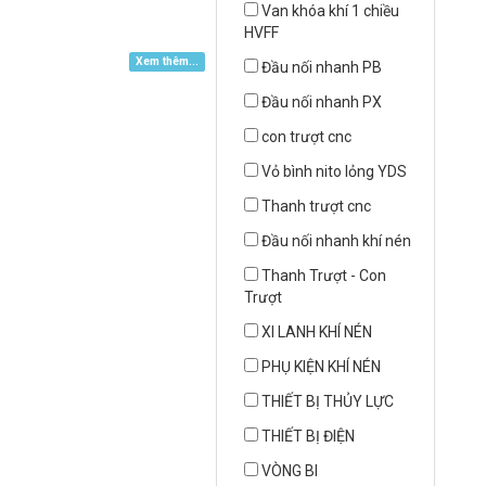
Van khóa khí 1 chiều
HVFF
Xem thêm...
Đầu nối nhanh PB
Đầu nối nhanh PX
con trượt cnc
Vỏ bình nito lỏng YDS
Thanh trượt cnc
Đầu nối nhanh khí nén
Thanh Trượt - Con
Trượt
XI LANH KHÍ NÉN
PHỤ KIỆN KHÍ NÉN
THIẾT BỊ THỦY LỰC
THIẾT BỊ ĐIỆN
VÒNG BI