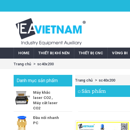
HOME
THIẾT BỊ KHÍ NÉN
THIẾT BỊ CNC
VÒNG BI
Trang chủ
sc40x200
Danh mục sản phẩm
Trang chủ
sc40x200
Sản phẩm
Máy khắc
laser CO2 ,
Máy cắt laser
CO2
Đầu nối nhanh
PC