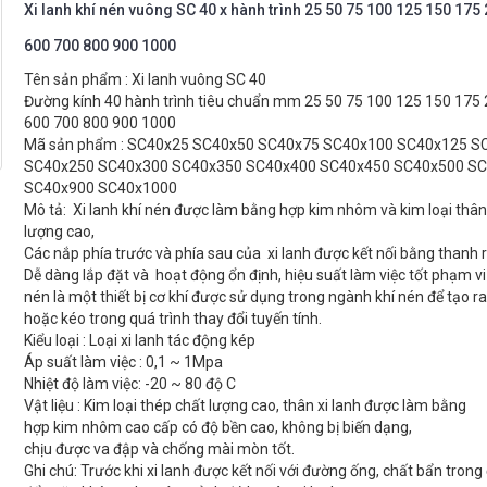
Xi lanh khí nén vuông SC 40 x hành trình 25 50 75 100 125 150 175
600 700 800 900 1000
Tên sản phẩm : Xi lanh vuông SC 40
Đường kính 40 hành trình tiêu chuẩn mm 25 50 75 100 125 150 175
600 700 800 900 1000
Mã sản phẩm : SC40x25 SC40x50 SC40x75 SC40x100 SC40x125 S
SC40x250 SC40x300 SC40x350 SC40x400 SC40x450 SC40x500 S
SC40x900 SC40x1000
Mô tả: Xi lanh khí nén được làm bằng hợp kim nhôm và kim loại thân 
lượng cao,
Các nắp phía trước và phía sau của xi lanh được kết nối bằng thanh
Dễ dàng lắp đặt và hoạt động ổn định, hiệu suất làm việc tốt phạm vi 
nén là một thiết bị cơ khí được sử dụng trong ngành khí nén để tạo r
hoặc kéo trong quá trình thay đổi tuyến tính.
Kiểu loại : Loại xi lanh tác động kép
Áp suất làm việc : 0,1 ~ 1Mpa
Nhiệt độ làm việc: -20 ~ 80 độ C
Vật liệu : Kim loại thép chất lượng cao, thân xi lanh được làm bằng
hợp kim nhôm cao cấp có độ bền cao, không bị biến dạng,
chịu được va đập và chống mài mòn tốt.
Ghi chú: Trước khi xi lanh được kết nối với đường ống, chất bẩn tron