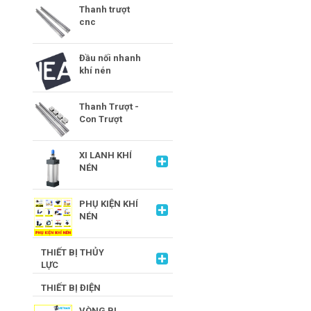
Thanh trượt
cnc
Đầu nối nhanh
khí nén
Thanh Trượt -
Con Trượt
XI LANH KHÍ
NÉN
PHỤ KIỆN KHÍ
NÉN
THIẾT BỊ THỦY
LỰC
THIẾT BỊ ĐIỆN
VÒNG BI