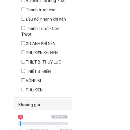
Vỏ bình nito lỏng YDS
Thanh trượt cnc
Đầu nối nhanh khí nén
Thanh Trượt - Con
Trượt
XI LANH KHÍ NÉN
PHỤ KIỆN KHÍ NÉN
THIẾT BỊ THỦY LỰC
THIẾT BỊ ĐIỆN
VÒNG BI
PHỤ KIỆN
Khoảng giá
0
49 900 000