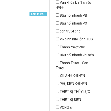
Van khóa khí 1 chiều
HVFF
Xem thêm...
Đầu nối nhanh PB
Đầu nối nhanh PX
con trượt cnc
Vỏ bình nito lỏng YDS
Thanh trượt cnc
Đầu nối nhanh khí nén
Thanh Trượt - Con
Trượt
XI LANH KHÍ NÉN
PHỤ KIỆN KHÍ NÉN
THIẾT BỊ THỦY LỰC
THIẾT BỊ ĐIỆN
VÒNG BI