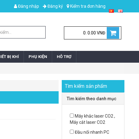
Đăng nhập
Đăng ký
Kiểm tra đơn hàng
0: 0.00 VNĐ
IẾT BỊ KHÍ
PHỤ KIỆN
HỖ TRỢ
Tìm kiếm sản phẩm
Tìm kiếm theo danh mục
Máy khắc laser CO2 ,
Máy cắt laser CO2
Đầu nối nhanh PC