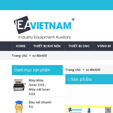
HOME
THIẾT BỊ KHÍ NÉN
THIẾT BỊ CNC
VÒNG BI
Trang chủ
sc40x600
Danh mục sản phẩm
Trang chủ
sc40x600
Sản phẩm
Máy khắc
laser CO2 ,
Máy cắt laser
CO2
Đầu nối nhanh
PC