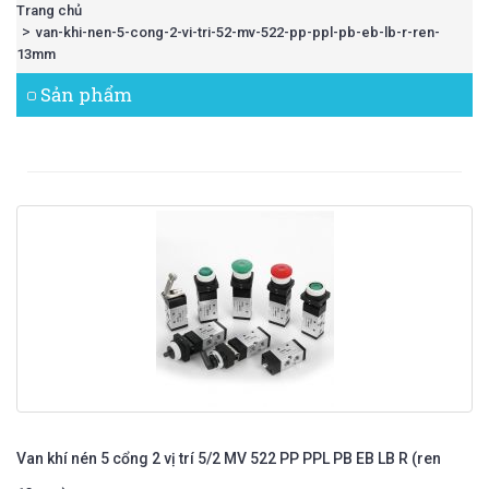
Trang chủ
van-khi-nen-5-cong-2-vi-tri-52-mv-522-pp-ppl-pb-eb-lb-r-ren-
13mm
Sản phẩm
Van khí nén 5 cổng 2 vị trí 5/2 MV 522 PP PPL PB EB LB R (ren