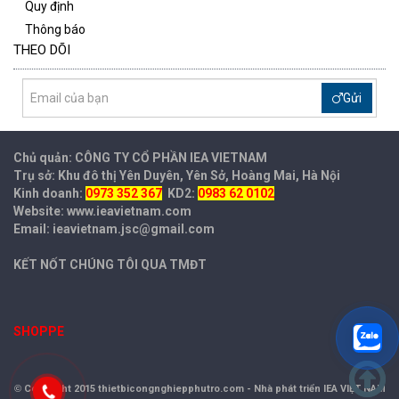
Quy định
Thông báo
THEO DÕI
Gửi
Chủ quản: CÔNG TY CỔ PHẦN IEA
VIETNAM
Trụ sở: Khu đô thị Yên Duyên, Yên Sở, Hoàng Mai, Hà Nội
Kinh doanh:
0973 352 367
KD2:
0983 62 0102
Website: www.ieavietnam.com
Email: ieavietnam.jsc@gmail.com
KẾT NỐT CHÚNG TÔI QUA TMĐT
SHOPPE
©
Copyright 2015 thietbicongnghiepphutro.com -
Nhà phát triển IEA VIỆT NAM