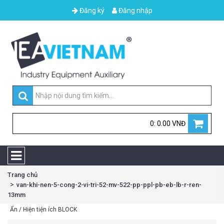
Đăng ký
Đăng nhập
0: 0.00 VNĐ
Trang chủ
van-khi-nen-5-cong-2-vi-tri-52-mv-522-pp-ppl-pb-eb-lb-r-ren-
13mm
Ẩn / Hiện tiện ích BLOCK