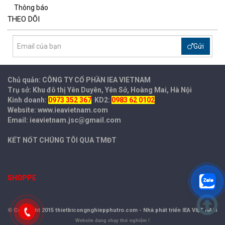
Thông báo
THEO DÕI
Gửi
Chủ quản: CÔNG TY CỔ PHẦN IEA
VIETNAM
Trụ sở: Khu đô thị Yên Duyên, Yên Sở, Hoàng Mai, Hà Nội
Kinh doanh:
0973 352 367
KD2:
0983 62 0102
Website: www.ieavietnam.com
Email: ieavietnam.jsc@gmail.com
KẾT NỐT CHÚNG TÔI QUA TMĐT
SHOPPE
©
Copyright 2015 thietbicongnghiepphutro.com -
Nhà phát triển IEA VIỆT NAM
Website đang chạy thử nghiệm !