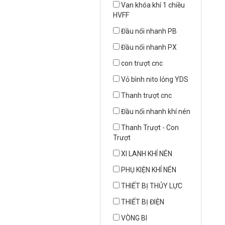
Van khóa khí 1 chiều
HVFF
Đầu nối nhanh PB
Đầu nối nhanh PX
con trượt cnc
Vỏ bình nito lỏng YDS
Thanh trượt cnc
Đầu nối nhanh khí nén
Thanh Trượt - Con
Trượt
XI LANH KHÍ NÉN
PHỤ KIỆN KHÍ NÉN
THIẾT BỊ THỦY LỰC
THIẾT BỊ ĐIỆN
VÒNG BI