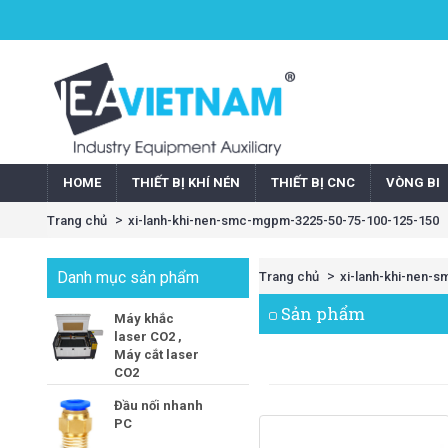
HOME
THIẾT BỊ KHÍ NÉN
THIẾT BỊ CNC
VÒNG BI
Trang chủ
xi-lanh-khi-nen-smc-mgpm-3225-50-75-100-125-150
Danh mục sản phẩm
Trang chủ
xi-lanh-khi-nen-
Sản phẩm
Máy khắc
laser CO2 ,
Máy cắt laser
CO2
Đầu nối nhanh
PC