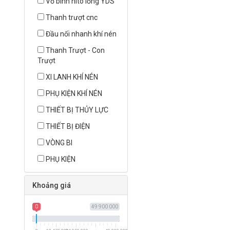
Vỏ bình nito lỏng YDS
Thanh trượt cnc
Đầu nối nhanh khí nén
Thanh Trượt - Con
Trượt
XI LANH KHÍ NÉN
PHỤ KIỆN KHÍ NÉN
THIẾT BỊ THỦY LỰC
THIẾT BỊ ĐIỆN
VÒNG BI
PHỤ KIỆN
Khoảng giá
0
49 900 000