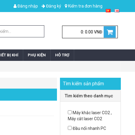
Đăng nhập
Đăng ký
Kiểm tra đơn hàng
0: 0.00 VNĐ
IẾT BỊ KHÍ
PHỤ KIỆN
HỖ TRỢ
Tìm kiếm sản phẩm
Tìm kiếm theo danh mục
Máy khắc laser CO2 ,
Máy cắt laser CO2
Đầu nối nhanh PC