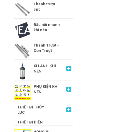
Thanh trượt
cnc
Đầu nối nhanh
khí nén
Thanh Trượt -
Con Trượt
XI LANH KHÍ
NÉN
PHỤ KIỆN KHÍ
NÉN
THIẾT BỊ THỦY
LỰC
THIẾT BỊ ĐIỆN
VÒNG BI