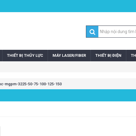
THIẾT BỊ THỦY LỰC
MÁY LASER/FIBER
THIẾT BỊ ĐIỆN
TH
smc-mgpm-3225-50-75-100-125-150