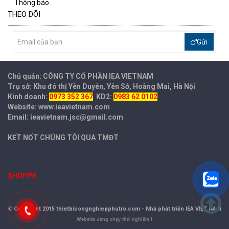
Thông báo
THEO DÕI
Gửi
Chủ quản: CÔNG TY CỔ PHẦN IEA
VIETNAM
Trụ sở: Khu đô thị Yên Duyên, Yên Sở, Hoàng Mai, Hà Nội
Kinh doanh:
0973 352 367
KD2:
0983 62 0102
Website: www.ieavietnam.com
Email: ieavietnam.jsc@gmail.com
KẾT NỐT CHÚNG TÔI QUA TMĐT
SHOPPE
©
Copyright 2015 thietbicongnghiepphutro.com -
Nhà phát triển IEA VIỆT NAM
Website đang chạy thử nghiệm !