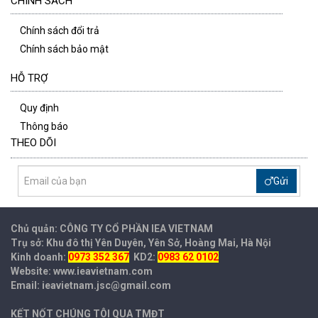
CHÍNH SÁCH
Chính sách đổi trả
Chính sách bảo mật
HỖ TRỢ
Quy định
Thông báo
THEO DÕI
Gửi
Chủ quản: CÔNG TY CỔ PHẦN IEA
VIETNAM
Trụ sở: Khu đô thị Yên Duyên, Yên Sở, Hoàng Mai, Hà Nội
Kinh doanh:
0973 352 367
KD2:
0983 62 0102
Website: www.ieavietnam.com
Email: ieavietnam.jsc@gmail.com
KẾT NỐT CHÚNG TÔI QUA TMĐT