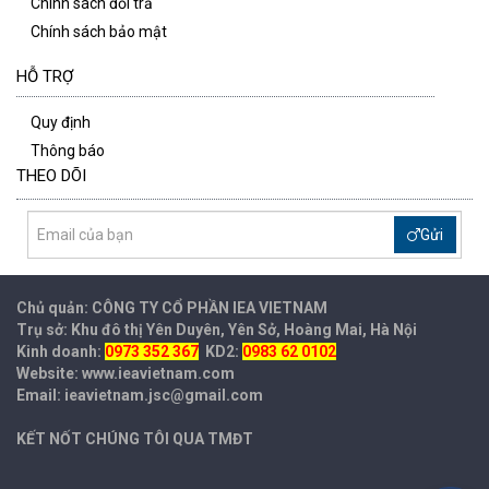
Chính sách đổi trả
Chính sách bảo mật
HỖ TRỢ
Quy định
Thông báo
THEO DÕI
Gửi
Chủ quản: CÔNG TY CỔ PHẦN IEA
VIETNAM
Trụ sở: Khu đô thị Yên Duyên, Yên Sở, Hoàng Mai, Hà Nội
Kinh doanh:
0973 352 367
KD2:
0983 62 0102
Website: www.ieavietnam.com
Email: ieavietnam.jsc@gmail.com
KẾT NỐT CHÚNG TÔI QUA TMĐT