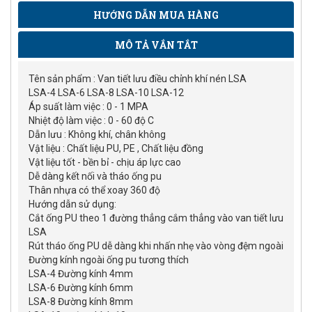
HƯỚNG DẪN MUA HÀNG
MÔ TẢ VẮN TẮT
Tên sản phẩm : Van tiết lưu điều chỉnh khí nén LSA
LSA-4 LSA-6 LSA-8 LSA-10 LSA-12
Áp suất làm việc : 0 - 1 MPA
Nhiệt độ làm việc : 0 - 60 độ C
Dẫn lưu : Không khí, chân không
Vật liệu : Chất liệu PU, PE , Chất liệu đồng
Vật liệu tốt - bền bỉ - chịu áp lực cao
Dễ dàng kết nối và tháo ống pu
Thân nhựa có thể xoay 360 độ
Hướng dẫn sử dụng:
Cắt ống PU theo 1 đường thẳng cắm thẳng vào van tiết lưu
LSA
Rút tháo ống PU dễ dàng khi nhấn nhẹ vào vòng đệm ngoài
Đường kính ngoài ống pu tương thích
LSA-4 Đường kính 4mm
LSA-6 Đường kính 6mm
LSA-8 Đường kính 8mm