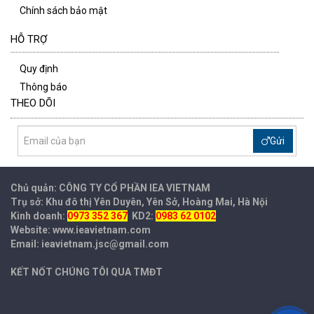
Chính sách bảo mật
HỖ TRỢ
Quy định
Thông báo
THEO DÕI
Gửi
Chủ quản: CÔNG TY CỔ PHẦN IEA
VIETNAM
Trụ sở: Khu đô thị Yên Duyên, Yên Sở, Hoàng Mai, Hà Nội
Kinh doanh:
0973 352 367
KD2:
0983 62 0102
Website: www.ieavietnam.com
Email: ieavietnam.jsc@gmail.com
KẾT NỐT CHÚNG TÔI QUA TMĐT