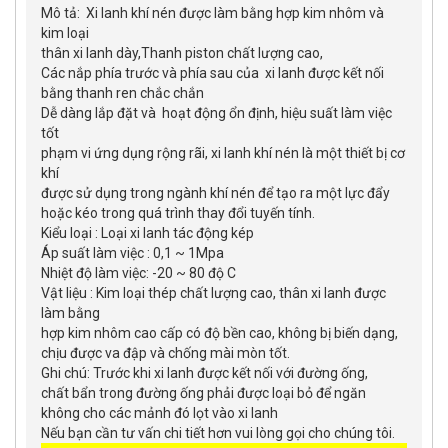
Mô tả: Xi lanh khí nén được làm bằng hợp kim nhôm và
kim loại
thân xi lanh dày,Thanh piston chất lượng cao,
Các nắp phía trước và phía sau của xi lanh được kết nối
bằng thanh ren chắc chắn
Dễ dàng lắp đặt và hoạt động ổn định, hiệu suất làm việc
tốt
phạm vi ứng dụng rộng rãi, xi lanh khí nén là một thiết bị cơ
khí
được sử dụng trong ngành khí nén để tạo ra một lực đẩy
hoặc kéo trong quá trình thay đổi tuyến tính.
Kiểu loại : Loại xi lanh tác động kép
Áp suất làm việc : 0,1 ~ 1Mpa
Nhiệt độ làm việc: -20 ~ 80 độ C
Vật liệu : Kim loại thép chất lượng cao, thân xi lanh được
làm bằng
hợp kim nhôm cao cấp có độ bền cao, không bị biến dạng,
chịu được va đập và chống mài mòn tốt.
Ghi chú: Trước khi xi lanh được kết nối với đường ống,
chất bẩn trong đường ống phải được loại bỏ để ngăn
không cho các mảnh đó lọt vào xi lanh
Nếu bạn cần tư vấn chi tiết hơn vui lòng gọi cho chúng tôi.