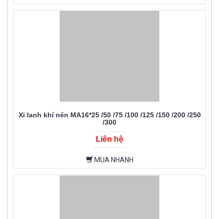
Xi lanh khí nén MA16*25 /50 /75 /100 /125 /150 /200 /250
/300
Liên hệ
MUA NHANH