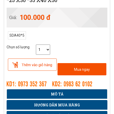
*25 X30 *35 X40 X50
100.000 đ
Giá:
SDA40*5
Chọn số lượng
Mua ngay
MÔ TẢ
HƯỚNG DẪN MUA HÀNG