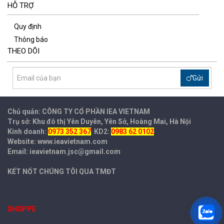
HỖ TRỢ
Quy định
Thông báo
THEO DÕI
Gửi
Chủ quản: CÔNG TY CỔ PHẦN IEA
VIETNAM
Trụ sở: Khu đô thị Yên Duyên, Yên Sở, Hoàng Mai, Hà Nội
Kinh doanh:
0973 352 367
KD2:
0983 62 0102
Website: www.ieavietnam.com
Email: ieavietnam.jsc@gmail.com
KẾT NỐT CHÚNG TÔI QUA TMĐT
SHOPPE