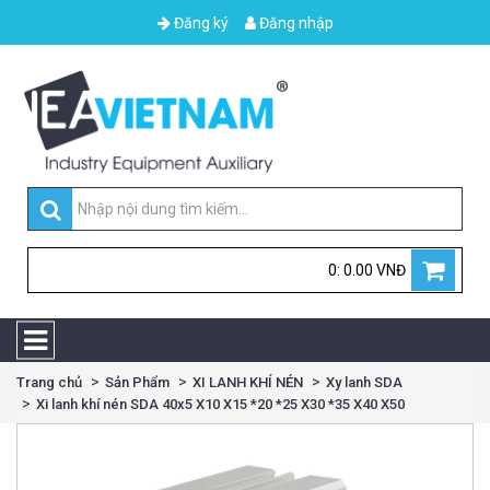
Đăng ký
Đăng nhập
0: 0.00 VNĐ
Trang chủ
Sản Phẩm
XI LANH KHÍ NÉN
Xy lanh SDA
Xi lanh khí nén SDA 40x5 X10 X15 *20 *25 X30 *35 X40 X50