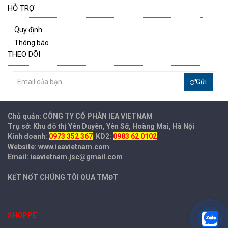
HỖ TRỢ
Quy định
Thông báo
THEO DÕI
Gửi
Chủ quản: CÔNG TY CỔ PHẦN IEA
VIETNAM
Trụ sở: Khu đô thị Yên Duyên, Yên Sở, Hoàng Mai, Hà Nội
Kinh doanh:
0973 352 367
KD2:
0983 62 0102
Website: www.ieavietnam.com
Email: ieavietnam.jsc@gmail.com
KẾT NỐT CHÚNG TÔI QUA TMĐT
SHOPPE