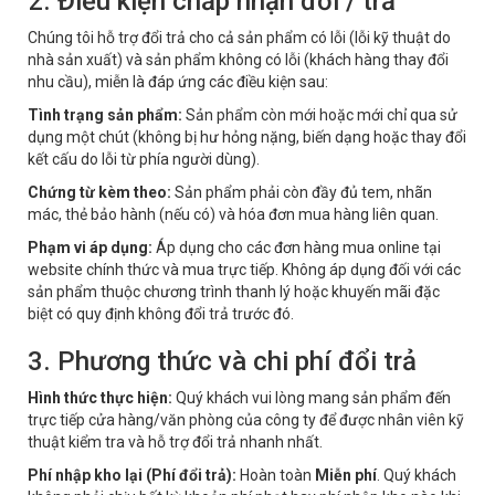
2. Điều kiện chấp nhận đổi / trả
Chúng tôi hỗ trợ đổi trả cho cả sản phẩm có lỗi (lỗi kỹ thuật do
nhà sản xuất) và sản phẩm không có lỗi (khách hàng thay đổi
nhu cầu), miễn là đáp ứng các điều kiện sau:
Tình trạng sản phẩm:
Sản phẩm còn mới hoặc mới chỉ qua sử
dụng một chút (không bị hư hỏng nặng, biến dạng hoặc thay đổi
kết cấu do lỗi từ phía người dùng).
Chứng từ kèm theo:
Sản phẩm phải còn đầy đủ tem, nhãn
mác, thẻ bảo hành (nếu có) và hóa đơn mua hàng liên quan.
Phạm vi áp dụng:
Áp dụng cho các đơn hàng mua online tại
website chính thức và mua trực tiếp. Không áp dụng đối với các
sản phẩm thuộc chương trình thanh lý hoặc khuyến mãi đặc
biệt có quy định không đổi trả trước đó.
3. Phương thức và chi phí đổi trả
Hình thức thực hiện:
Quý khách vui lòng mang sản phẩm đến
trực tiếp cửa hàng/văn phòng của công ty để được nhân viên kỹ
thuật kiểm tra và hỗ trợ đổi trả nhanh nhất.
Phí nhập kho lại (Phí đổi trả):
Hoàn toàn
Miễn phí
. Quý khách