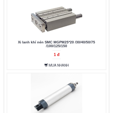
Xi lanh khí nén SMC MGPM25*20 /30/40/50/75
/100/125/150
1 đ
MUA NHANH