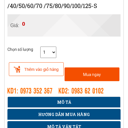
/40/50/60/70 /75/80/90/100/125-S
0
Giá:
Chọn số lượng
Mua ngay
MÔ TẢ
HƯỚNG DẪN MUA HÀNG
MÔ TẢ VẮN TẮT