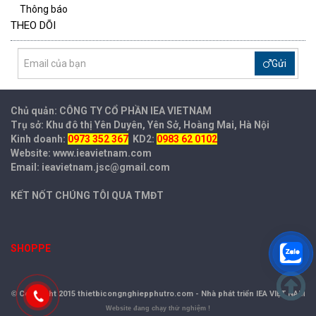
Thông báo
THEO DÕI
Gửi
Chủ quản: CÔNG TY CỔ PHẦN IEA
VIETNAM
Trụ sở: Khu đô thị Yên Duyên, Yên Sở, Hoàng Mai, Hà Nội
Kinh doanh:
0973 352 367
KD2:
0983 62 0102
Website: www.ieavietnam.com
Email: ieavietnam.jsc@gmail.com
KẾT NỐT CHÚNG TÔI QUA TMĐT
SHOPPE
©
Copyright 2015 thietbicongnghiepphutro.com -
Nhà phát triển IEA VIỆT NAM
Website đang chạy thử nghiệm !