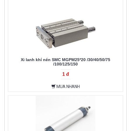
Xi lanh khí nén SMC MGPM25*20 /30/40/50/75
/100/125/150
1 đ
MUA NHANH