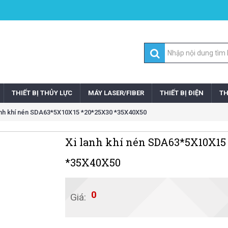
THIẾT BỊ THỦY LỰC
MÁY LASER/FIBER
THIẾT BỊ ĐIỆN
TH
anh khí nén SDA63*5X10X15 *20*25X30 *35X40X50
Xi lanh khí nén SDA63*5X10X15
*35X40X50
0
Giá: