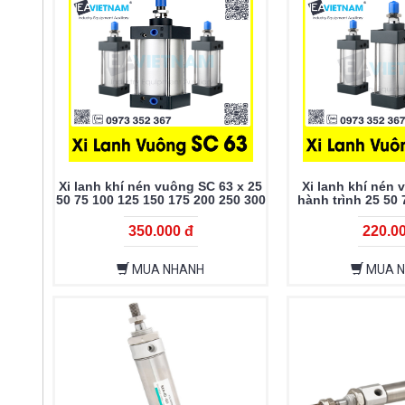
Xi lanh khí nén vuông SC 63 x 25
Xi lanh khí nén 
50 75 100 125 150 175 200 250 300
hành trình 25 50 
400 500 600 700 800 900 1000
175 200 250 300 3
600 700 800
350.000 đ
220.0
MUA NHANH
MUA 