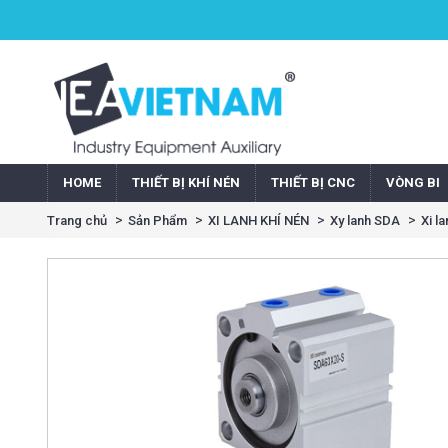
HOME
THIẾT BỊ KHÍ NÉN
THIẾT BỊ CNC
VÒNG BI
Trang chủ
Sản Phẩm
XI LANH KHÍ NÉN
Xy lanh SDA
Xi l