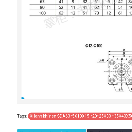
Tags:
Xi lanh khí nén SDA63*5X10X15 *20*25X30 *35X40X5