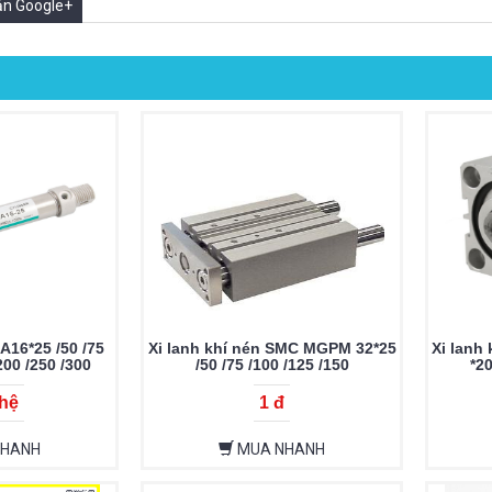
oản Google+
A16*25 /50 /75
Xi lanh khí nén SMC MGPM 32*25
Xi lanh
200 /250 /300
/50 /75 /100 /125 /150
*2
 hệ
1 đ
NHANH
MUA NHANH