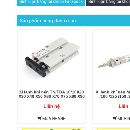
Bình luận bằng tài khoản Facebook
Bình luận bằng tài kh
Sản phẩm cùng danh mục
Xi lanh khí nén TN/TDA 10*10X20
Xi lanh khí nén M
X30 X40 X50 X60 X70 X75 X80 X90
/100 /125 /150 /
X100 X125-S
Liên hệ
Liên
MUA NHANH
MUA 