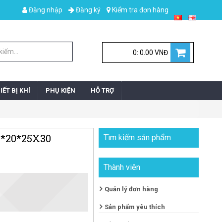
Đăng nhập
Đăng ký
Kiểm tra đơn hàng
0: 0.00 VNĐ
IẾT BỊ KHÍ
PHỤ KIỆN
HỖ TRỢ
 *20*25X30
Tìm kiếm sản phẩm
Thành viên
Quản lý đơn hàng
Sản phẩm yêu thích