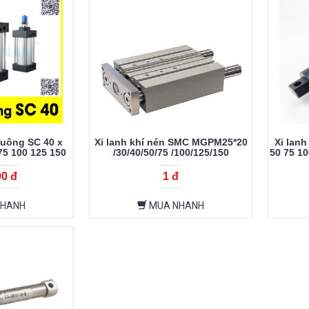
vuông SC 40 x
Xi lanh khí nén SMC MGPM25*20
Xi lanh
75 100 125 150
/30/40/50/75 /100/125/150
50 75 10
50 400 450 500
 900 1000
00 đ
1 đ
NHANH
MUA NHANH