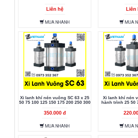
X100 X125-S
Liên hệ
Liên
MUA NHANH
MUA 
Xi lanh khí nén vuông SC 63 x 25
Xi lanh khí nén 
50 75 100 125 150 175 200 250 300
hành trình 25 50 
400 500 600 700 800 900 1000
175 200 250 300 3
600 700 800
350.000 đ
220.0
MUA NHANH
MUA 