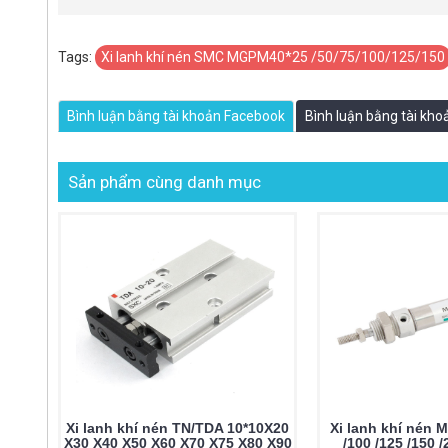
Tags:
Xi lanh khí nén SMC MGPM40*25 /50/75/100/125/150
Bình luận bằng tài khoản Facebook
Bình luận bằng tài kh
Sản phẩm cùng danh mục
Xi lanh khí nén TN/TDA 10*10X20
Xi lanh khí nén M
X30 X40 X50 X60 X70 X75 X80 X90
/100 /125 /150 /