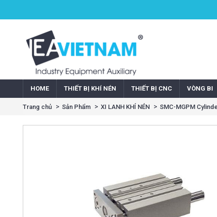
HOME
THIẾT BỊ KHÍ NÉN
THIẾT BỊ CNC
VÒNG BI
Trang chủ
Sản Phẩm
XI LANH KHÍ NÉN
SMC-MGPM Cylinde