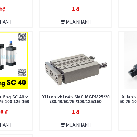
 hệ
1 đ
NHANH
MUA NHANH
vuông SC 40 x
Xi lanh khí nén SMC MGPM25*20
Xi lanh
75 100 125 150
/30/40/50/75 /100/125/150
50 75 10
50 400 450 500
 900 1000
00 đ
1 đ
NHANH
MUA NHANH