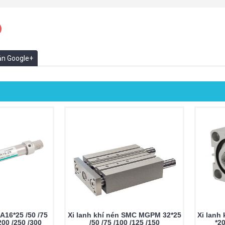
oản Google+
A16*25 /50 /75
Xi lanh khí nén SMC MGPM 32*25
Xi lanh
200 /250 /300
/50 /75 /100 /125 /150
*2