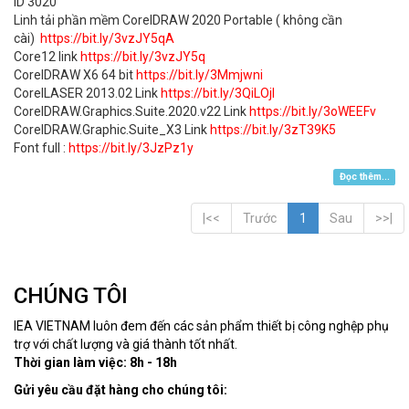
ID 3020
Linh tải phần mềm CorelDRAW 2020 Portable ( không cần
cài)
https://bit.ly/3vzJY5qA
Core12 link
https://bit.ly/3vzJY5q
CorelDRAW X6 64 bit
https://bit.ly/3Mmjwni
CorelLASER 2013.02 Link
https://bit.ly/3QiLOjl
CorelDRAW.Graphics.Suite.2020.v22 Link
https://bit.ly/3oWEEFv
CorelDRAW.Graphic.Suite_X3 Link
https://bit.ly/3zT39K5
Font full :
https://bit.ly/3JzPz1y
Đọc thêm...
|<<
Trước
1
Sau
>>|
CHÚNG TÔI
IEA VIETNAM luôn đem đến các sản phẩm thiết bị công nghệp phụ
trợ với chất lượng và giá thành tốt nhất.
Thời gian làm việc: 8h - 18h
Gửi yêu cầu đặt hàng cho chúng tôi: